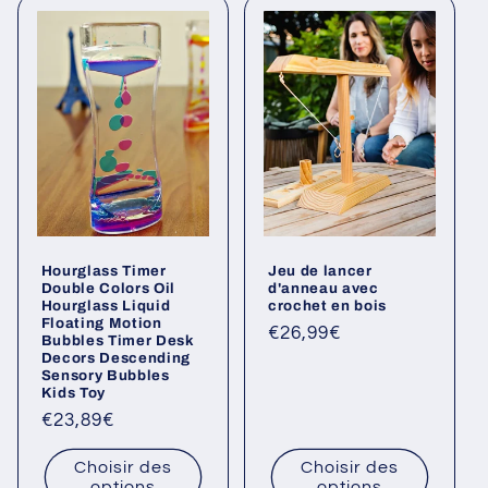
Hourglass Timer
Jeu de lancer
Double Colors Oil
d'anneau avec
Hourglass Liquid
crochet en bois
Floating Motion
Prix
€26,99€
Bubbles Timer Desk
Decors Descending
habituel
Sensory Bubbles
Kids Toy
Prix
€23,89€
habituel
Choisir des
Choisir des
options
options