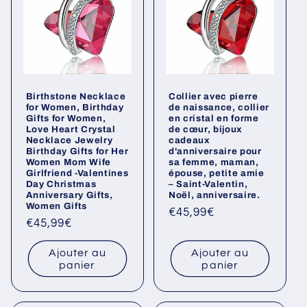
Birthstone Necklace
Collier avec pierre
for Women, Birthday
de naissance, collier
Gifts for Women,
en cristal en forme
Love Heart Crystal
de cœur, bijoux
Necklace Jewelry
cadeaux
Birthday Gifts for Her
d'anniversaire pour
Women Mom Wife
sa femme, maman,
Girlfriend -Valentines
épouse, petite amie
Day Christmas
– Saint-Valentin,
Anniversary Gifts,
Noël, anniversaire.
Women Gifts
Prix
€45,99€
Prix
€45,99€
habituel
habituel
Ajouter au
Ajouter au
panier
panier